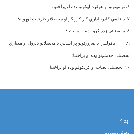
۶
توامیتونو او هوکړه لیکونو وده او پراختیا؛
.
۷
د علمي کادر، اداري کار کوونکو او محصلانو ظرفیت لوړونه؛
.
۸
برېښنائي زده کړو وده او پراختیا؛
.
۹
د ټولنـي د ضرورتونو پر اساس د محصلانو ډېرول او معیاري
.
تحصیلي خدمتونو وده او پراختیا؛
۱۰
تحصیلي نصاب او کریکولم وده او پراختیا
.
.
اړوند
پخوانی ویبسایت