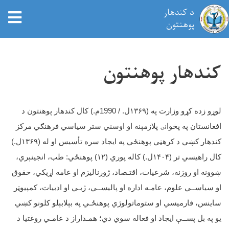
د کندهار
tion
پوهنتون
اصلي
منځپانګه
كندهار پوهنتون
دانګل
لوړو زده کړو وزارت په (
۱۳۶۹
ل. / 1990م.) كال کندهار پوهنتون د
افغانستان په پخوانۍ پلازمېنه او اوسني ستر سیاسي فرهنګي مرکز
کندهار کښي د كرهڼي پوهنځي په ايجاد سره تأسيس او له (
۱۳۶۹
ل.)
کال راهيسي تر (
۱۴۰۴
ل.) کاله پوري (
۱۲)
پوهنځي: طب، انجينېري،
ښوونه او روزنه، شرعيات، اقتـصاد، ژورناليزم او عامه اړيکي، حقوق
او سياســي علوم، عامـه اداره او پاليســي، ژبـي او ادبيات، کمپيوټر
ساينس، فارميسي او ستوماتولوژي پوهنځـي په بېلابېلو کلونو کښي
يو په بل پســې ايجاد او فعاله سوي دي؛ همـداراز د عامـي روغتيا د