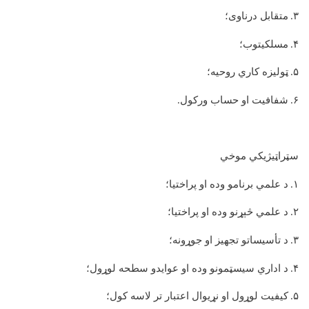
۳
متقابل درناوی؛
.
۴
مسلکيتوب؛
.
۵
ټولیزه کاري روحیه؛
.
۶
شفافیت او حساب ورکول
.
.
سټراټیژیکي موخي
۱
د علمي برنامو وده او پراختیا؛
.
۲
د علمي څېړنو وده او پراختیا؛
.
۳
د تأسیساتو تجهیز او جوړونه؛
.
۴
د اداري سیسټمونو وده او عوایدو سطحه لوړول؛
.
۵
کیفیت لوړول او نړیوال اعتبار تر لاسه کول؛
.