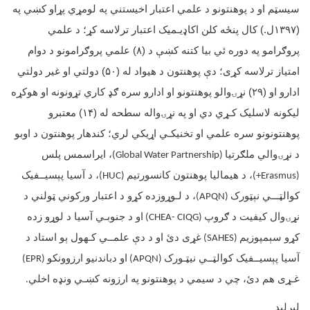
سيسټم او د پوهنتونو د علمي اعتبار اخيستني په لومړي پړاو کښي په
(
۱۳۹۷
ل.) کال پنځه کلن اکاډيـميک اعتبار ترلاسه کړ؛ د علمي
پروګرامو په دوره ئي بيا کتنه کښې د (
۸)
علمي پروګرامونو د دوام
امتياز ترلاسه کړی؛ دې پوهنتون د هيواد له (
۵۰)
دولتي او غیر دولتي
ادارو او (
۲۹)
نړۍوالو پوهنتونو او ادارو سره ګډ کاري تړونونه او هوکړه
ليکونه لاسلیک کـړي دي او په نړۍواله سطحه له (
۱۴)
معتبرو
پوهنتونونو سره علمي او تخنيكـي اړيكي لري؛ کندهار پوهنتون د اوبو
د نړۍوالي ملګرتيا
، ايراسمس پلس
(Global Water Partnership)
، د هيماليا پوهنتون کانسورتيم
، د آسيا پېسيــفيک
(HUC)
(Erasmus+)
کوالټـــي نېټورک
، د لـوړوزده کړو د اعتبار ورکوني ټولني د
(APQN)
نړۍوال کيفيت د ګروپ
او د جنوبـي آسيا د لوړو زده
(CHEA- CIQG)
کړو سېمپوزيم
غړى دئ او د دې علمــي کـهول ېو استاد د
(SAHES)
آسیا پېسیــفیک کوالټــي نیټـورک
او دباندنيو ارزوونکو
(EPR)
(APQN)
غـړى هم دئ، چي د سيمي د پوهنتونو په ارزونه کښـي ونډه اخلي
.
لېرلید