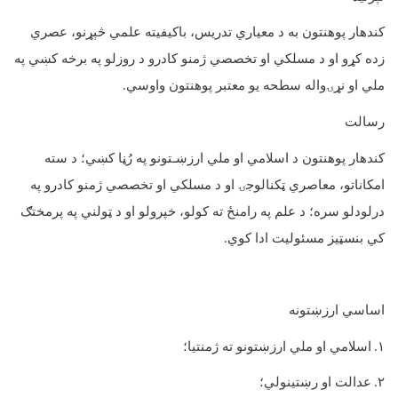
کندهار پوهنتون به د معیاري تدریس، باکیفیته علمي څېړنو، عصري
زده کړو او د مسلکي او تخصصي ژمنو کادرو د روزلو په برخه کښي په
ملي او نړۍواله سطحه یو معتبر پوهنتون واوسي
.
رسالت
کندهار پوهنتون د اسلامي او ملي ارزښـتونو په رُڼا کښي؛ د سته
امکاناتو، معاصري ټکنالوجۍ او د مسلکي او تخصصي ژمنو کادرو په
درلودلو سره؛ د علم په رامنځ ته کولو، خپرولو او د ټولني په پرمختګ
کي بنسټیز مسئولیت ادا کوي
.
اساسي ارزښتونه
۱
اسلامي او ملي ارزښتونو ته ژمنتیا؛
.
۲
عدالت او رښتینولي؛
.