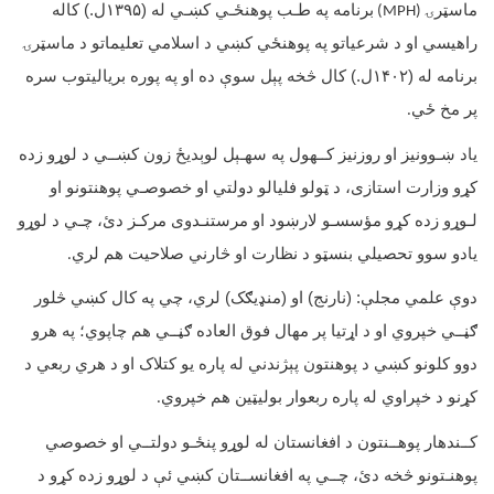
ماسټرۍ
برنامه په طـب پوهنځـي کښـي له (
۱۳۹۵
ل.) کاله
(MPH)
راهيسي او د شرعیاتو په پوهنځي کښي د اسلامي تعلیماتو د ماسټرۍ
برنامه له (
۱۴۰۲
ل.) کال څخه پېل سوې ده او په پوره برياليتوب سره
پر مخ ځي
.
یاد ښـوونيز او روزنيز کــهول په سهـېل لوېديځ زون کښــي د لوړو زده
کړو وزارت استازی، د ټولو فليالو دولتي او خصوصـي پوهنتونو او
لـوړو زده کړو مؤسسـو لارښود او مرستنـدوى مرکـز دئ، چـي د لوړو
يادو سوو تحصیلي بنسټو د نظارت او څارني صلاحيت هم لري
.
دوې علمي مجلې: (نارنج) او (منډيګک) لري، چي په کال کښي څلور
ګڼــي خپروي او د اړتيا پر مهال فوق العاده ګڼــي هم چاپوي؛ په هرو
دوو کلونو کښي د پوهنتون پېژندني له پاره يو کتلاک او د هري ربعي د
کړنو د خپراوي له پاره ربعوار بوليټين هم خپروي
.
کــندهار پوهــنتون د افغانستان له لوړو پنځـو دولتــي او خصوصي
پوهنـتونو څخه دئ، چــي په افغانســتان کښي ئې د لوړو زده کړو د