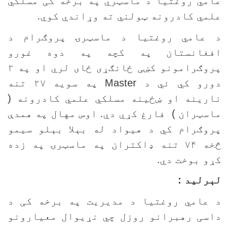
امي روغتيا د ماسټري په برخه کی مسلکي
لمي کادرونه ټولني ته وړاندي کوي.
 عامي روغتيا د ماسټرۍ پروګرام د
فغانستان په کچه په دوه غورو
پروګرامونو کښی ځانګړی ځای لري او په ۲
ورو کي ئي د
Master
په سويه ۲۷ تنه
ارينه او ښځينه مسلکي علمي کادرونه (
اسټران ) فارغ کړي دي. اوس مهال په همدې
روګرام کي د هيواد له بېلا بېلو سيمو
څخه ۷۴ تنه ډاکتران په ماسټرۍ په زده
ړو بوخت دي.
ېرليد :
 عامي روغتيا د مديريت په برخه کی د
اسی رهبرانو روزل چي نړيوال معيارونو