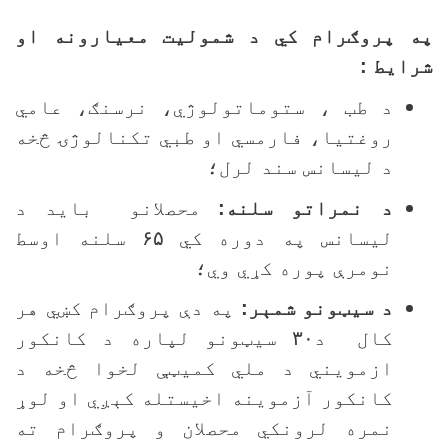
ه پروګرام کي د شموليت معيارونه او
رايط :
د طب ، ستوماتولوژي، نرسنګ، عامي
روغتيا، فارمسي او طبي تکنالوژۍ څخه
د ليسانس سند لرل؛
د نمراتو سلنه:
محصلانو بايد د
ليسانس په دوره کي
۶۵
سلنه اوسط
نومرې پوره کړي وي؛
د سيټونو شمېر:
په دې پروګرام کښي هر
کال د
۳۰
سيټونو لپاره د کانکور
ازمويني د ملي کميټې لخوا څخه د
کانکور آزموينه اخيستله کېږي او لوړ
نمره لرونکي محصلان و پروګرام ته