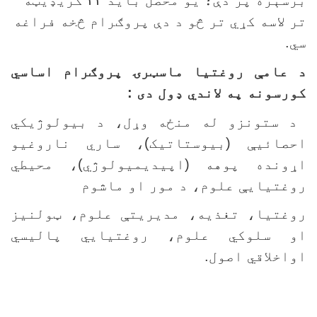
رسېره پر دې؛ يو محصل بايد
۴۲
کريډيټه
ر لاسه کړي تر څو د دې پروګرام څخه فراغه
ي.
 عامې روغتيا ماسټرۍ پروګرام اساسي
ورسونه په لاندي ډول دی :
 ستونزو له منځه وړل، د بيولوژيکي
حصائیې (بيوستاتيک)، ساري ناروغيو
ړونده پوهه (اپيديميولوژي)، محيطي
وغتيايې علوم، د مور او ماشوم
وغتيا، تغذيه، مديريتې علوم، ټولنيز
و سلوکي علوم، روغتيايي پاليسي
واخلاقي اصول.