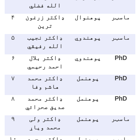
الله فضلي
ماسټر
پوهنوال
ډاکتر زرغون
۴
ترين
ماسټر
پوهندوي
ډاکتر نجيب
۵
الله رفيقي
PhD
پوهندوي
ډاکتر بلال
۶
احمد رحيمي
PhD
پوهنمل
ډاکتر محمد
۷
هاشم وفا
PhD
پوهنمل
ډاکتر محمد
۸
صديق صحرائي
ماسټر
پوهنمل
ډاکتر ولی
۹
محمد وياړ
ماسټر
پوهنمل
ډاکتر محمد
۱۰