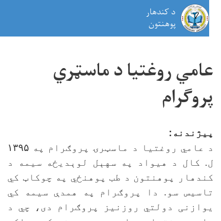
د کندهار
on
پوهنتون
اصلي
منځپانګه
امي روغتيا د ماسټري
دانګل
روګرام
يژندنه:
 عامي روغتيا د ماسټرۍ پروګرام په
۱۳۹۵
. کال د هيواد په سهېل لوېديځه سيمه د
ندهار پوهنتون د طب پوهنځي په چوکاټ کي
اسيس سو. دا پروګرام په همدې سیمه کي
وازنی دولتي روزنيز پروګرام دی، چي د