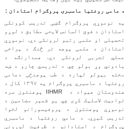
 عامی روغتيا ماسټرۍ پروګرام استادان :
ه نوموړي پروګرام ګښی تدریس کوونکی
ستادان د فوق السانس لایحی مطابق د لوړو
حصیلی او علمی رتبو لرونکی دي. نوموړي
ستادان د علمی پوهه تر څنګ د پراخی
ملي تجربی لرونکی دي. همدارنګه د
ادوني وړ بولو چي د تدریسي چارو د ښه
خته بیولو لپاره د طب پوهنځی دعامی
روغتیا د ماسټري پروګرام په ۱۳۹۷ کال د
ندوستان هیواد د
IIHMR
پوهنتون سره
وامیت لاسلیک کړی چي یو شمېر مضامین د
وموړي پوهنتون د پروفیسورانو لخوا
دریس کېږي.
د عامي روغتیا د ماسټري
روګرام د استادانو د ظرفیت لوړونی