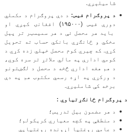
شاميلېږي.
د پروګرام فيس:
د دې پروګرام د مکملي
دورې فيس (
۱۹۵۰۰۰)
افغانۍ کېږي او
بايد هر محصل ئې د هر سمیسټر تر پېل
مخکي و ځانګړي بانکي حساب ته تحويل
کړي. که چيري کوم محصل خپلي زده کړي د
کومي ادارې په مالي ملاتړ تر سره کوي،
د هم هغه اداري څخه د محصل د لګښتونو
د ورکړي په اړه رسمي مکتوب هم په دې
برخه کې شامليږي.
 پروګرام ځانګړتياوي :
د هر مضمون بېل تدريس؛
د منطقې په کچه معياري کريکولم؛
د عامي روغتيا اړونده روغتيايي