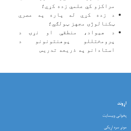
مراکزو کي علمي زده کړي؛
د زده کړي له پاره په عصري
ټکنالوژۍ مجهز ټولګي؛
د هيواد، منطقې او نړۍ د
پرومختللو پوهنتونونو د
استادانو په ذريعه تدريس
وند
وانی ویبسایت
نږ سره اړیکی