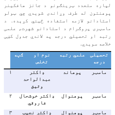
پاره متعدد ټرینګونو د جانز هافکینر
وهنتون له طرف وړاندی شویدي چي ټولو
ستادانو لازمه استفاده ځيني کړېده.
د
اسټری پروګرام د استادانو شهرت، علمی
تبه او تحصیلي درجه په لاندي جدول کښی
لاصه سویدي.
تحصيلی
علمي رتبه
نوم او
ګڼه
درجه
تخلص
ماسټر
پوهاند
ډاکتر
۱
عبدالواحد
وثيق
ماسټر
پوهنوال
ډاکتر خوشحال
۲
فاروقي
ماسټر
پوهنوال
ډاکتر نجيب
۳