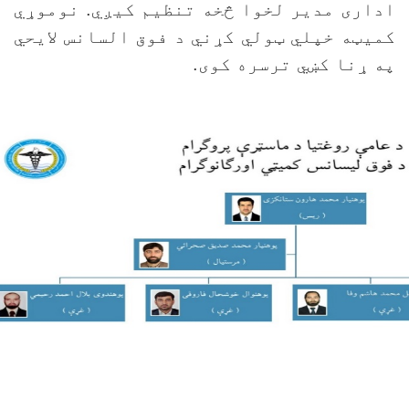
داری مدیر لخوا څخه تنظیم کیږي. نوموړي
میټه خپلي ټولي کړني د فوق السانس لایحي
ه ړنا کښي ترسره کوی.