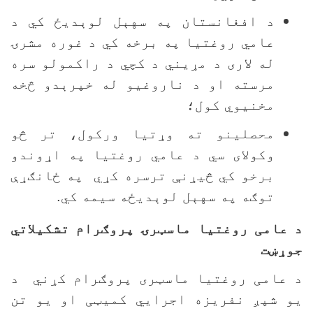
د افغانستان په سهېل لوېديځ کي د
عامي روغتيا په برخه کي د غوره مشرۍ
له لاری د مړيني د کچي د راکمولو سره
مرسته او د ناروغيو له خپرېدو څخه
مخنيوي کول؛
محصلينو ته وړتيا ورکول، تر څو
وکولای سي د عامي روغتيا په اړوندو
برخو کي څيړنې ترسره کړي په ځانګړې
توګه په سهېل لوېديځه سیمه کي.
 عامی روغتيا ماسټرۍ پروګرام تشکيلاتي
وړښت
 عامی روغتیا ماسټری پروګرام کړني د
و شپږ نفریزه اجرايي کمیټی او یو تن