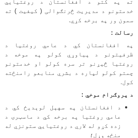
ه په کتو د افغانستان د روغتيايي
دمتونو د مديريت څرنګوالی ( کيفيت ) ته
مون ور په برخه کړي.
سالت :
ه افغانستان کي د عامي روغتيا د
رفيتونو د پياوړي کولو په موخه د
وغتيا څېړنو تر سره کولو او خدمتونو
متو کولو لپاره د بشري منابعو رامنځته
ول.
 پروګرام موخي :
د افغانستان په سهېل لوېديځ کي د
عامي روغتيا په برخه کي د ماسټرۍ د
زده کړو له لاري د روغتيايي ستونزي له
منځه وړل؛