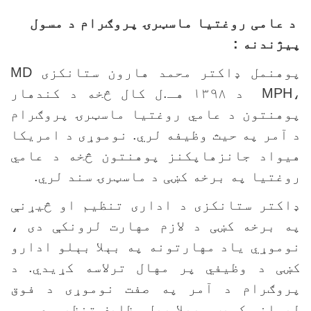
 عامی روغتيا ماسټرۍ پروګرام د مسول
يژندنه :
وهنمل ډاکتر محمد هارون ستانکزی
MD
MPH
د ۱۳۹۸ هـ.ل کال څخه د کندهار
وهنتون د عامي روغتيا ماسټرۍ پروګرام
 آمر په حيث وظيفه لري. نوموړی د امريکا
يواد جانزهاپکنز پوهنتون څخه د عامي
وغتيا په برخه کښی د ماسټرۍ سند لري.
اکتر ستانکزی د اداری تنظيم او څيړنې
ه برخه کښی د لازم مهارت لرونکې دی ،
وموړي ياد مهارتونه په بېلا بېلو ادارو
ښی د وظيفي پر مهال ترلاسه کړيدي. د
روګرام د آمر په صفت نوموړی د فوق
يسانس کميټي بېلا بېل وظايف تنظيموي.