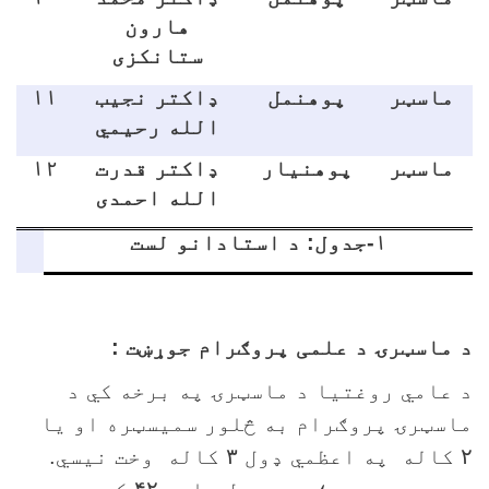
هارون
ستانکزی
ماسټر
پوهنمل
ډاکتر نجيب
۱۱
الله رحيمي
ماسټر
پوهنيار
ډاکتر قدرت
۱۲
الله احمدی
۱-جدول: د استادانو لست
 ماسټرۍ د علمی پروګرام جوړښت :
 عامي روغتيا د ماسټرۍ په برخه کي د
اسټرۍ پروګرام به څلور سمیسټره او يا
کاله په اعظمي ډول
۳
کاله وخت نیسي.