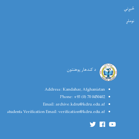
ړني
ملړ
د کندهار پوهنتون
Address:
Kandahar, Afghanistan
Phone:
+93 (0) 70 0450402
Email:
archive.kdru@kdru.edu.af
students Verification Email:
verification@kdru.edu.af