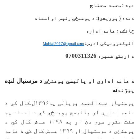
:
محمد محتاج
نوم
دنده ( پوزیشن):
د پوهنځي
رئېس او استاد
څانګه
:
عامه اداره
الیکترونیکي ادرس
:
Mohtaj2017@gmail.com
0700311326
د اړیکي شمېره
د عامه ادارې او پالیسي پوهنځي
د مرستيال لنډه
پیژند
نه
پوهنیار عبدالصمد بریالی په۱۳۹۶ل.کال کي د
عامه ادارې او پالیسي پوهنځي کي د استاد په
صفت مقرر سوی دئ او په ۱۳۹۸ هـ.ش کال کي د
پوهنځي د مرستیال او ۱۳۹۹ هـ.ش کال کي د عامه