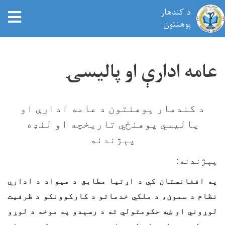
د کندهار
tion
پوهنتون
اصلي
منځپانګه
عامه ادارې او پاليسۍ
دانګل
د کندهار پوهنتون د عامه ادارې او
پالیسي پوهنځي تاریخچه او لنډه
پېژندنه
پېژندنه:
په افغانستان کي د اړتیا مطابق د هیواد د اداري
نظام د سمون، د ملکي خدماتو د کارکوونکو د ظرفیت
لوړوني او ښه حکومتولي ته د رسېدو په موخه د لوړو