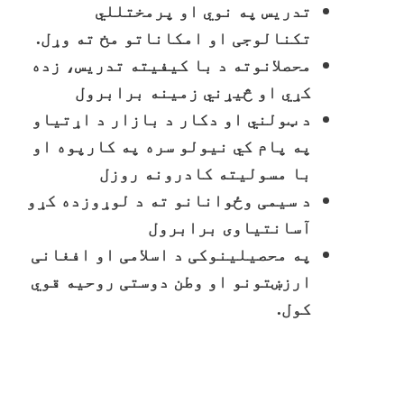
تدریس په نوي او پرمختللي
تکنالوجی او امکاناتو مخ ته وړل.
محصلانوته د با کیفیته تدریس، زده
کړي او څیړني زمینه برابرول
د ټولني او دکار د بازار د اړتیاو
په پام کي نیولو سره په کارپوه او
با مسولیته کادرونه روزل
د سیمی وځوانانو ته د لوړوزده کړو
آسانتياوی برابرول
په محصیلینوکی د اسلامی او افغانی
ارزښتونو او وطن دوستی روحیه قوي
کول.