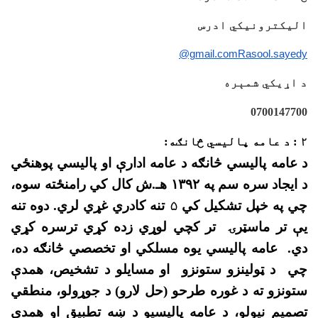
الیکترونیکي ادرس
@gmail.com
Rasool.sayedy
د اړیکي شمېره
0700147700
۲ : د عامه پالیسي څانګه:
د عامه پالیسي څانګه د عامه ادارې او پالیسي پوهنځي
د ایجاد سره سم په ۱۳۹۲ هـ.ش کال کي رامنځته سوه،
چي په خپل تشکیل کي
۵
تنه کادري غړي لري. دوه تنه
يې تر ماسټرۍ تر کچي لوړي زده کړي ترسره کړي
دي. عامه پالیسي یوه مسلکي او تخصصي څانګه ده،
چي د ټولینزو ستونزو او مسایلو د تشخیص، همدې
ستونزو ته د غوره طرحو (حل لارو) د جوړولو، منطقي
تصمیم نیولو، د عامه پالیسیو د ښه تطبیق او همدي