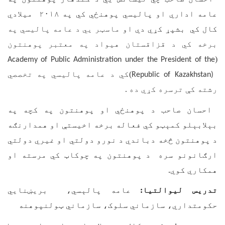
عامه اداري او پالیسي پوهنځي کي په ۲۰۱۸ میلادي
کال کي بشپړ کړي دي او
ماسټر يي د عامه پالیسي په
برخه کي د قزاقستان هیواد په معتبر پوهنتون
(
Academy of Public Administration under the President of the
)کي د عامه پالیسي په تخصصي
Republic of Kazakhstan)
رشته کې ترسره کړي ده .
احسان صاحب د پوهنځي او پوهنتون په کچه په
بېلابېلو کمېټو کي فعاله برخه اخیستې او همدارنګه
د پوهنتون څخه دباندي د نورو دولتي او غیري دولتي
ارګانونو سره د پوهنتون په چوکاټ کي مرسته او
همکاري کوي.
تدریس لیوالتیا
:
عامه پالېسي، بريښنايي
حکومتداري، سازماني سلوک، سازماني ټولنپوهنه