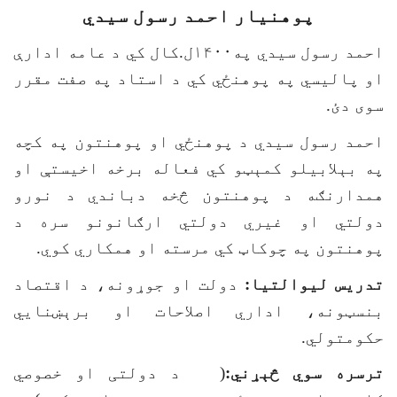
پوهنیار احمد رسول سیدي
احمد رسول سیدي په۱۴۰۰ل.کال کي د عامه ادارې
او پالیسي په پوهنځي کي د استاد په صفت مقرر
سوی دئ.
احمد رسول سیدي د پوهنځي او پوهنتون په کچه
په بېلابیلو کمېټو کي فعاله برخه اخیستې او
همدارنګه د پوهنتون څخه دباندي د نورو
دولتي او غیري دولتي ارګانونو سره د
پوهنتون په چوکاټ کي مرسته او همکاري کوي.
تدریس لیوالتیا
:
دولت او جوړونه، د اقتصاد
بنسټونه، اداري اصلاحات او برېښنايي
حکومتولي.
ترسره سوي څېړني:
(
د دولتی او خصوصي