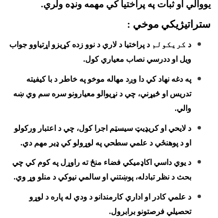
يووالي او ثبات په پراختيا کي مهمه ونډه ولري.
ستراتیژیکي موخي :
د
کریکولم
د پراختيا د لاري د نوو زده کړيزو اړتياوو جواب
ويل او ددرسي نصاب معياري کول.
په دغه نهاد کي دا وږد مهاله موخو په خاطر د با کيفيته
تدريس او څيړني، چي د نړيوالو معيارونو سره سم وي ښه
والي.
د لايحي او کريډيټ سيسټم اجرا کول، چي د اعتبار ورکولو
او د پوهنځي د علمي سطحي په لوړولو کي ډير مهم دي.
د يوي داسي اکاډميکي فضاء منځ ته راوړل په کوم کي چي
بحث د نظر تبادله، پوښتني او سالمي نيوکي د منلو وړ وي.
د علمي کادر او اداري کارمندانو د ودي له پاره د لوړو
تحصيلي فرصتونو برابرول.