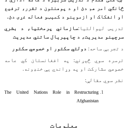
څانګي امر هم دئ او د پوهنتون د تقرر، ترفیع
او انفکاک او ازموینو د کمېټو فعاله غړی دئ.
تدریس لیوالتیا
:
سازماني پرمختیا، د بشري
سرچینو مدیریت، د چاپیریال ساتني مدیریت
د تجربې ساحه
:
دولتي سکتور او خصوصي سکتور
ترسره سوي څېړني
: په افغانستان کي عامه
خصوصي مشارکت او په وړاندي يې خنډونه.
نشر سوي مقالې:
The United Nations Role in
Restructuring
Afghanistan
معلومات