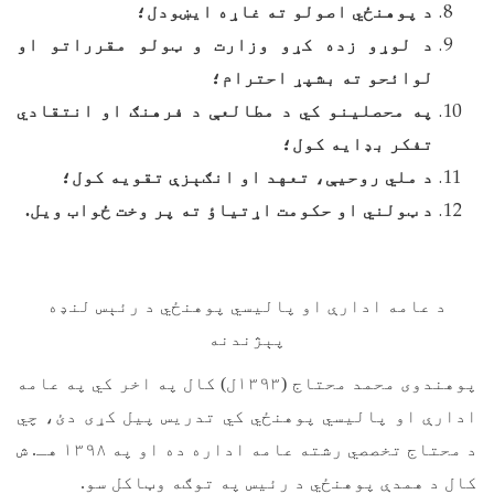
د پوهنځي اصولو ته غاړه ایښودل؛
د لوړو زده کړو وزارت و ټولو مقرراتو او
لوائحو ته بشپړ احترام؛
په محصلينو کي د مطالعې د فرهنګ او انتقادي
تفکر بډايه کول؛
د ملي روحيې، تعهد او انګېزې تقويه کول؛
د ټولني او حکومت اړتياؤ ته پر وخت ځواب ويل.
د عامه ادارې او پالیسي پوهنځي د رئېس لنډه
پېژندنه
پوهندوی محمد محتاج (۱۳۹۳ل) کال په اخر کي په عامه
ادارې او پالیسي پوهنځي کي تدريس پيل کړی دئ، چي
د محتاج تخصصي رشته عامه اداره ده او په ۱۳۹۸ هـ. ش
کال د همدې پوهنځي د رئیس په توګه وټاکل سو.