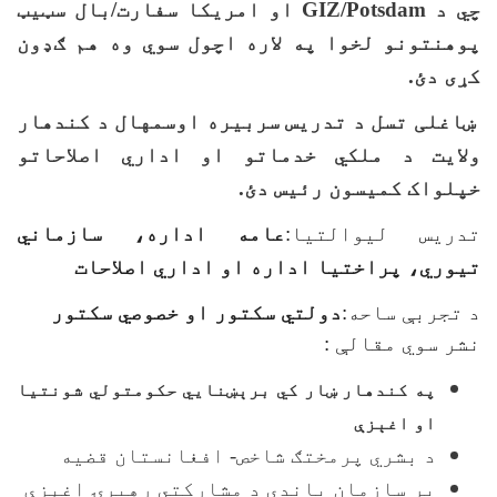
چي د
GIZ/Potsdam
او امریکا سفارت/بال سټيټ
پوهنتونو لخوا په لاره اچول سوي وه هم ګډون
کړی دئ.
ښاغلی تسل د تدریس سربیره اوسمهال د کندهار
ولایت د ملکي خدماتو او اداري اصلاحاتو
خپلواک کمیسون رئیس دئ.
تدریس لیوالتیا
:
عامه اداره، سازماني
تیوري، پراختیا اداره او اداري اصلاحات
د تجربې ساحه
:
دولتي سکتور او خصوصي سکتور
نشر سوي مقالې
:
په کندهار ښار کي برېښنايي حکومتولي شونتیا
او اغېزې
د بشري پرمختګ شاخص- افغانستان قضیه
پر سازمان باندي د مشارکتي رهبرۍ اغېزې