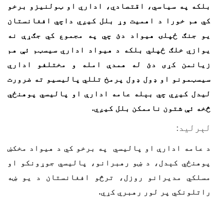
بلکه په سیاسي، اقتصادي، اداري او ټولنیزو برخو
کي هم خورا د اهمیت وړ بلل کیږي داچي افغانستان
یو جنګ ځپلۍ هیواد دئ چي په مجموع کي جګړې نه
یوازي خلګ ځپلي بلکه د هیواد اداري سیسټم ئې هم
زیانمن کړی دئ له همدې امله و مختلفو اداري
سیسټمونو او ډول ډول پرمخ تللي پالیسیو ته ضرورت
لیدل کیږي چي بېله عامه ادارې او پالیسي پوهنځي
څخه ئې شتون ناممکن بلل کیږي.
لېرلید:
د عامه ادارې او پاليسي په برخو کي د هيواد مخکښ
پوهنځي کېدل، د ښو رهبرانو، پاليسي جوړونکو او
مسلکي مديرانو روزل، ترڅو افغانستان د يو ښه
راتلونکي پر لور رهبري کړي.