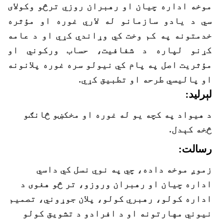
موخه اداره چیان او رهبران روزي ترڅو وکولای
سي د یادو سازمانو له لاري غوره او مؤثره
خدمتونه په کم وخت کي وړاندي کړي او د عامه
کړنو لپاره د شفافیت، حساب ورکوني او
مؤثریت اصل په پام کي نیولو سره غوره پلانونه
او پالیسي طرحه او تطبیق کړي.
لېرلید:
د هیواد په کچه یو له غوره او مخکښو څانګو
څخه کېدل.
رسالت:
زموږ موخه داده، چي په نوي نسل کي داسي
اداره چيان او رهبران وروزو، تر څو هغوی د
اداره کولو، رهبري کولو، پلان جوړوني، تصمیم
نیوني مهارتونه او د افرادو د تشویق کولو