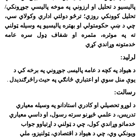
پالیسیو د تحلیل او ارزوني په موخه پالیسي جوړونکي/
تحلیل کوونکي روزي؛ ترڅو دولتي اداري وکولاي سي،
چي د ښې حکومتولي او بهتره پالیسیو په وسیله ټولني
ته په موثره، مثمره او شفاف ډول سره عامه
خدمتونه وړاندي کړي
لرليد:
د هيواد په کچه د عامه پاليسۍ جوړوني په برخه کي د
يوې منل سوي او اعتباري څانګي په حيث
راڅرګنديدل
.
رسالت:
د لوړو تحصيلي او کادري استادانو په وسيله معياري
تدريس، د علمي څيړنو سرته رسول، او داسي معياري
خدماتو وړاندي کول، چي د ټولني د اړتياوو جواب
ويونکي وي، چي د هيواد د اقتصادي، ټولنيزو، ملي