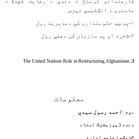
کارمندانو ترمنځ د دندې د رضایت کچه) د
ماسترۍ د انګلیسي تېزس
۱-په ښه حکومتداری کي دمدیریت رول
۲-شخړه او په سازمان کی دهغې رول
The United Nations Role in
Restructuring Afghanistan
3.
معلومات
:
احمد رسول سیدي
نوم
دنده ( پوزیشن):
استاد
څانګه
:
عامه اداره