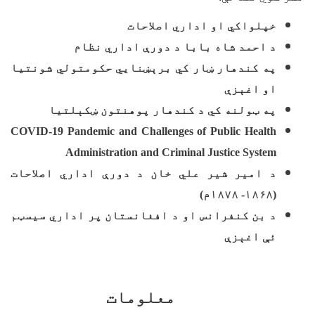
خپلواکي او اداري اصلاحات
د احمد شاه بابا د دورې اداري نظام
په کندهار ښار کي برېښنايي حکومتولي شونتیا
او اغېزې
په ټولنه کي د کندهار پوهنتون ښکېلتیا
COVID-19 Pandemic and Challenges of Public Health
Administration and Criminal Justice System
د امیر شیر علي خان د دورې اداري اصلاحات
(۱۸۶۸- ۱۸۷۸م)
د بن کنفرانس او د افغانستان پر اداري سیسټم
ئې اغېزې
معلومات