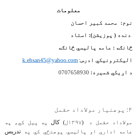
معلومات
نوم: محمد کبیر احسان
دنده ( پوزیشن): استاد
څانګه
: عامه پاليسي څانګه
الیکترونیکي ادرس
:
k.ehsan45@yahoo.com
د اړیکي شمېره:
0707658930
۴: پوهنیار مولاداد حقمل
مولاداد حقمل د
(۱۳۹۷ل)
کال
په پیل کي، په
عامه ادارې او پاليسي پوهنځي کي په
تدريس