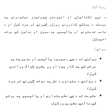
رسالت
:
د نوي تکنالوژي او اغېزمنو ښوونيزو مېتودونو په
مرسته د مسلکي کادرونو روزل، څېړني تر سره کول او د
عامه خدمتونو او پاليسيو په سمون او بدلون کي برخه
اخيستل.
موخي
:
ټولني ته د ښې رهبرۍ، پاليسۍ او مديريت په
برخو کي په کار پوه او وړ بشري ځواک وړاندي
کول؛
د ټولني د ستونزو د حل په موخه څېړني تر سره
کول؛
حکومت ته د ښې حکومتدارۍ او پاليسيو په برخو
کي سالمي مشورې ورکول.