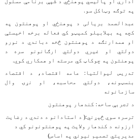
ادارې او پالیسي پوهنځي د شپې برنامې مسئول
په توګه وټاکل سو.
عبدالصمد بریالی د پوهنځي او پوهنتون په
کچه په بېلابیلو کمېټو کي فعاله برخه اخیستې
او همدارنګه د پوهنتون څخه دباندي د نورو
دولتي او غیري دولتي ارګانونو سره د
پوهنتون په چوکاټ کي مرسته او همکاري کوي.
تدریس لیوالتیا
: عامه اقتصاد، د اقتصاد
بنسټونه، دولتي محاسبه، او نړۍ وال
سازمانونه
د تجربې ساحه:
کندهار پوهنتون
ترسره سوي څېړني:
( د استادانو د دندي د رضایت
ارزونه د کندهار ولایت په پوهنتونونو کي د
مدیریتي تصمیم نیوني په اساس)