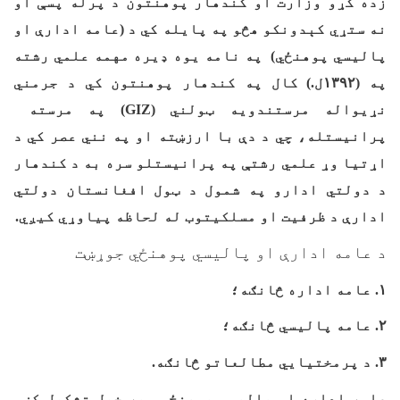
زده کړو وزارت او کندهار پوهنتون د پرله پسې او
نه ستړي کېدونکو هڅو په پایله کي د (عامه ادارې او
پالیسي پوهنځي) په نامه یوه ډیره مهمه علمي رشته
په (
۱۳۹۲
ل.) کال په کندهار پوهنتون کي د جرمني
نړیواله مرستندویه ټولني (
GIZ
) په مرسته
پرانیستله، چي د دې با ارزښته او په نني عصر کي د
اړتيا وړ علمي رشتې په پرانیستلو سره به د کندهار
د دولتي ادارو په شمول د ټول افغانستان دولتي
ادارې د ظرفیت او مسلکیتوب له لحاظه پیاوړي کيږي.
د عامه ادارې او پالیسي پوهنځي جوړښت
۱
. عامه اداره څانګه؛
۲
. عامه پالیسي څانګه؛
۳
. د پرمختيايي مطالعاتو څانګه.
عامه اداره او پالیسي پوهنځي، په خپل تشکیل کښي