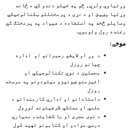
وړتیاوي ولري، څو په خپلو دندو کي د ځانه
وړتیا وښيئ او د نړی د پرمختللو ټکنالوجیکي
وسایلو څخه په استفاده د هیواد په پرمختګ کي
رغنده رول ولوبوي.
موخ
ي
:
د وړ او لایقو رهبرانو او اداره
چيانو روزل
محصلین د نوي تکنالوجیکي او
اغیزمنو ښونیزو میتودونو په مرسته
روزل
داستادانو او اداري کارمندانو د
علمي او مسلکي ظرفیتونه لوړول
د نوی عصری او با کفایته، معیاري
درسي موادو او کتابونو تهیه کول