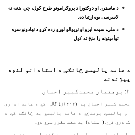
د ماسټرۍ او دوکتورا د پروګرامونو طرح کول، چي هغه ته
لاسرسی يوه اړتيا ده.
د ملي، سيمه ايزو او نړيوالو لوړو زده کړو د نهادونو سره
توأميتونه را منځ ته کول
د عامه پاليسي څانګې د استادانو لنډه
پیژندنه
۴: پوهنیار محمدکبیر احسان
محمد کبیر احسان په
(۱۴۰۲ل)
کال
کي د عامه ادارې
او پاليسي پوهنځي د عامه پالیسي په څانګه کي د
کادري غړي (استاد) په صفت مقرر سوي دي.
احسان صاحب چي لیسانس يي د کندهار پوهنتون په