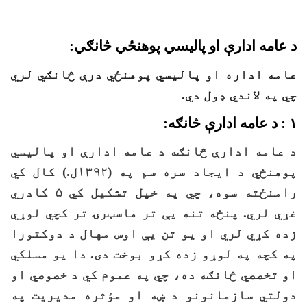
د عامه ادارې او پالیسي پوهنځي څانګي:
عامه اداره او پالیسي پوهنځي درې څانګي لري
چي په لاندي ډول دي.
۱ : د عامه ادارې څانګه:
د عامه ادارې څانګه د عامه ادارې او پالیسي
پوهنځي د ایجاد سره سم په (۱۳۹۲ل.) کال کي
رامنځته سوه، چي په خپل تشکیل کي ۵ کادري
غړي لري. پنځه تنه يې تر ماسټرۍ تر کچي لوړي
زده کړي لري او یو تن يې اوس مهال د دوکتورا
په کچه په لوړو زده کړو بوخت دی. دا یو مسلکي
او تخصصي څانګه ده، چي په عموم کي د خصوصي او
دولتي سازمانونو د ښه او مؤثره مدیریت په