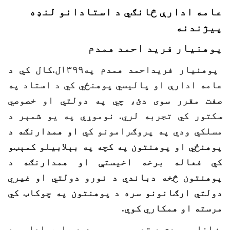
عامه ادارې څانګي د استادانو لنډه
پیژندنه
پوهنیار فرید احمد همدم
پوهنیار فريداحمد همدم په۱۳۹۹ل.کال کي د
عامه ادارې او پالیسي پوهنځي کي د استاد په
صفت مقرر سوی دئ، چي په دولتي او خصوصي
سکتور کي تجربه لري. نوموړي په یو شمېر د
مسلکي ودي په پروګرامونو کي
او همدارنګه د
پوهنځي او پوهنتون په کچه په بېلابیلو کمېټو
کي فعاله برخه اخیستې او همدارنګه د
پوهنتون څخه دباندي د نورو دولتي او غیري
دولتي ارګانونو سره د پوهنتون په چوکاټ کي
مرسته او همکاري کوي
.
ښاغلی همدم د تدریس سربیره د عامه ادارې د