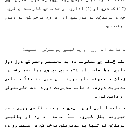
(۱۴) کادري او (۴) اداري او خدماتي کارمندان لري،
چي د پوهنځي په تدریسي او اداري برخو کي په دندو
بوخت دي.
د عامه ادارې او پالیسي پوهنځي اهمیت:
لکه څنګه چي معلومه ده په مختلفو وختو کي ډول ډول
علمي مصطلحات رامنځته سوي دي چي بیا هغه وخت یا
زمان د همهغه علم دوره بلل سوې ده مثلاً د علمي
مدیریت دوره، د عامه مدیریت دوره، ښه حکومتولي
او داسي نور..
د عامه ادارې او پالیسي علم هم د ۲۱ مي پېړۍ د سر
خبرونه بلل کیږي، بناً عامه اداره او پالیسي
پوهنځي نه تنها په مدیریتي برخه کي د اهمیت وړ ده