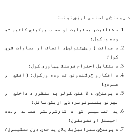
د پوهنځي اساسي ارزښتونه
:
د شفافيت، مسئوليت او حساب ورکوني کلتور ته
وده ورکول؛
د صداقت ( ريښتنولي)، انصاف او مساوات قوي
کول؛
د متقابل احترام فرهنګ پياوړی کول؛
د افکارو څرګندوني ته وده ورکول؛ ( افقي او
عمودي)
د پوهنځي د لا غني کولو په منظور د داخلي او
بهرني بنسټونو سره ښې اړيکي ساتل؛
په تصاميمو کي د کارکوونکو فعاله ونډه
اخيستل او تشويقول؛
د پوهنځي ستراتيژيک پلان په جدي ډول تعقيبول؛