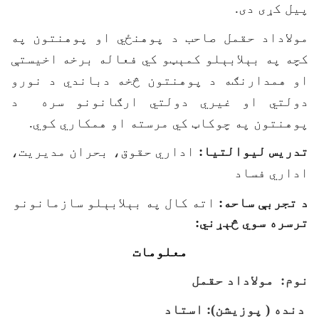
پيل کړی دی.
مولاداد حقمل صاحب د پوهنځي او پوهنتون په
کچه په بېلابېلو کمېټو کي فعاله برخه اخیستې
او همدارنګه د پوهنتون څخه دباندي د نورو
دولتي او غیري دولتي ارګانونو سره د
پوهنتون په چوکاټ کي مرسته او همکاري کوي.
تدریس لیوالتیا
:
اداري حقوق، بحران مديریت،
اداري فساد
د تجربې ساحه
: 
اته کال په بېلابېلو سازمانونو ک
ترسره سوي څېړني
:
معلومات
نوم: مولاداد حقمل
دنده ( پوزیشن): استاد