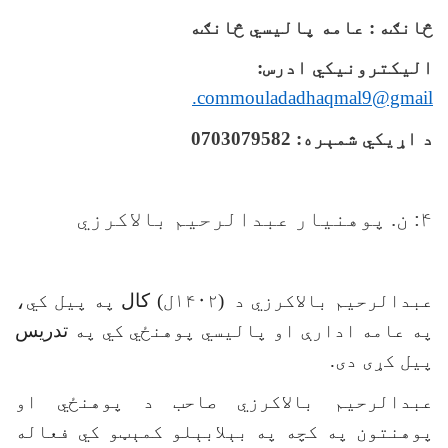
څانګه
: عامه پاليسي څانګه
الیکترونیکي ادرس:
.com
mouladadhaqmal9@gmail
د اړیکي شمېره: 0703079582
۴: ن. پوهنیار عبدالرحیم بالاکرزي
عبدالرحیم بالاکرزي د
(۱۴۰۲ل)
کال
په پیل کي،
په عامه ادارې او پاليسي پوهنځي کي په
تدريس
پيل کړی دی.
عبدالرحیم بالاکرزي صاحب د پوهنځي او
پوهنتون په کچه په بېلابېلو کمېټو کي فعاله