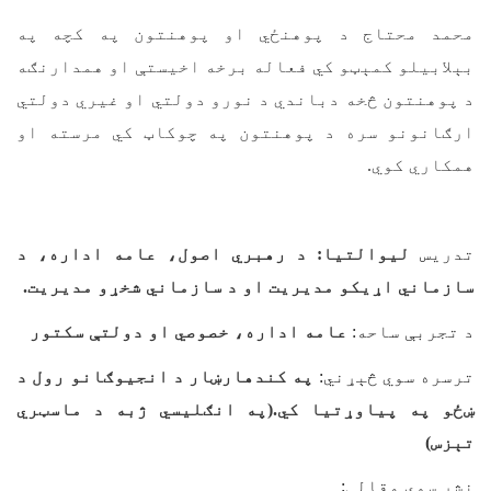
محمد محتاج د پوهنځي او پوهنتون په کچه په
بېلابیلو کمېټو کي فعاله برخه اخیستې او همدارنګه
د پوهنتون څخه دباندي د نورو دولتي او غیري دولتي
ارګانونو سره د پوهنتون په چوکاټ کي مرسته او
همکاري کوي.
تدریس
لیوالتیا:
د رهبري اصول، عامه اداره، د
سازماني اړیکو مدیریت او د سازماني شخړو مدیریت.
د تجربې ساحه:
عامه اداره، خصوصي او دولتې سکتور
ترسره سوي څېړني:
په کندهارښار د انجیوګانو رول د
ښځو په پیاوړتیا کي.(په انګليسي ژبه د ماسټري
تېزس)
نشر سوي مقالې: