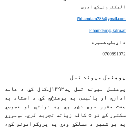
الیکترونیکي ادرس
Fkhamdam786
@gmail.com
F.hamdam@kdru.af
د اړیکي شمېره
0700891972
پوهنمل میوند تسل
پوهنمل میوند تسل په۱۳۹۳ل.کال کي د عامه
ادارې او پالیسۍ په پوهنځي کي د استاد په
صفت مقرر سوی دئ، چي په دولتي او خصوصي
سکتور کي تر ۵ کاله زیاته تجربه لري. نوموړي
په یو شمیر د مسلکي ودي په پروګرامونو کي،