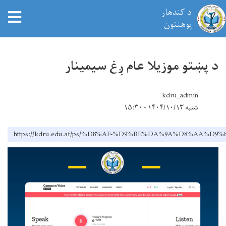
د کندهار
tion
پوهنتون
اصلي
منځپانګه
د پښتو موزیلا عام ږغ سيمینار
دانګل
kdru_admin
شنبه ۱۴۰۴/۱۰/۱۳ - ۱۵:۳۰
https://kdru.edu.af/ps/%D8%AF-%D9%BE%DA%9A%D8%AA