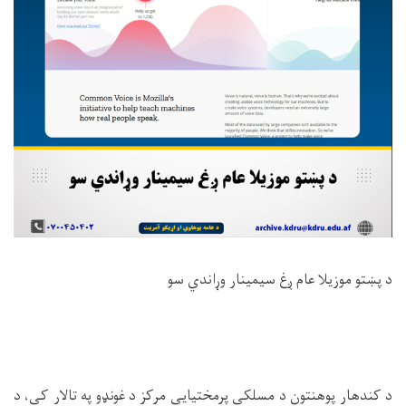
د پښتو موزیلا عام ږغ سيمینار وړاندي سو
د کندهار پوهنتون د مسلکي پرمختیایي مرکز د غونډو په تالار کي، د