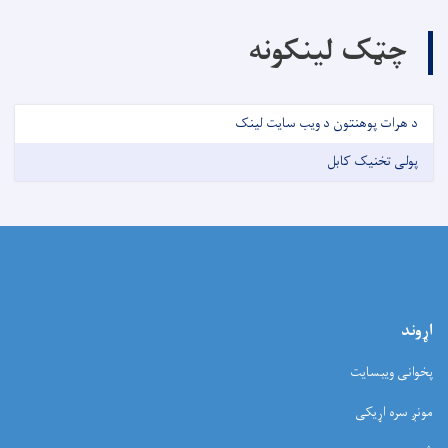
چټک لینکونه
د هرات پوهنتون د ویب سایت لینک
پولی تخنیک کابل
اړوند
پخوانی ویبسایت
مونږ سره اړیکی