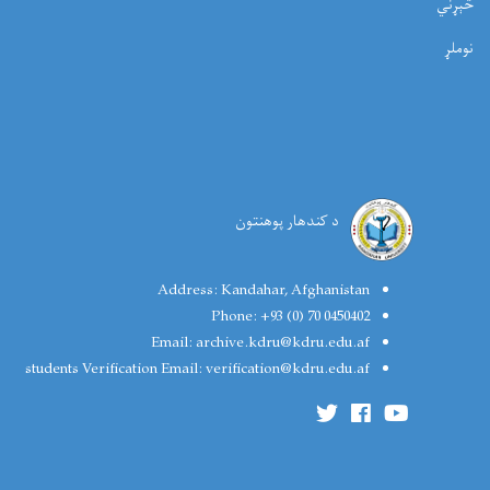
څېړني
نوملړ
د کندهار پوهنتون
Address:
Kandahar, Afghanistan
Phone:
+93 (0) 70 0450402
Email:
archive.kdru@kdru.edu.af
students Verification Email:
verification@kdru.edu.af