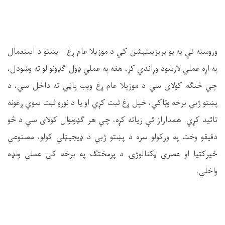
وروسته ئې په یو پرېزینټېشن کي د موزیلا عام ږغ – پښتو د استعمال
په اړه عملي لارښود وړاندي کړ، هغه په عملي ډول ګډونوالو ته وښودل،
چي څنګه کولای سي د موزیلا عام ږغ ویب پاڼي ته داخل سي، د
پښتو ژبي برخه وټاکي، خپل ږغ ثبت کړي او یا د نورو ثبت سوي ږغونه
تائید کړي. همداراز ئې زیاته کړه، چي هر ګډونوال کولای سي د څو
دقیقو وخت په ورکولو سره د پښتو ژبي د ډیجیټلي کولو، مصنوعي
ځیرکتیا او عصري ټکنالوژۍ د پرمختګ په برخه کي عملي ونډه
واخلي
.