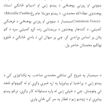
ښووني او روزني پوهنځي د پښتو ژبي او ادبیاتو څانګي استاد
پوهندوی عطاءالله محمدي، د پښتو موزیلا عام ږغ
(Mozilla Pashto
Common Voice)
سيمینار د ښووني او روزني پوهنځي د فرهنګي
کمېټې، د کندهار پوهنتون د برېښنايي زده کړو کمېټي سره د ګډ
پلان پر اساس وړاندي کړ، چي پر مهال ئې د یادي څانګي د څلورو
ټولګیو محصلان حاضر ول
.
د سیمینار په شروع کي ښاغلي محمدي صاحب، په ټکنالوژۍ کي د
پښتو ژبي د پراختيا او پياوړتيا په اړه خبري وکړې او له ګډونوالو څخه
ئې وغوښتل، چي د خپلي ژبي له پاره مسئولانه کار وکړي؛ ترڅو پښتو
پياوړې او د ژونديو ژبو د قطار په سر کي ځاي ولري
.