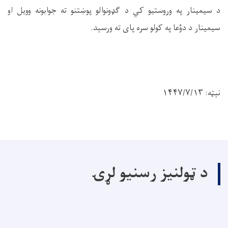
د سیمینار په وروستیو کي د ګډونوالو پوښتنو ته جوابونه وویل او
سیمینار د دؤعا په کولو سره پای ته ورسېد
.
نېټه: ۱۴۴۷/۷/۱۳
د ټولنیز رسنیو لړۍ