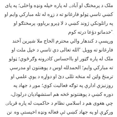
ملک د پرمختګ او آبادۍ له پاره خپله ونډه واخلی؛ په پای
کښي تاسي ټولو فارغانو ته د زړه له تله مبارکي وایم او
په راتلونکي ژوند کښي د لا ډېرو بریاوو، پرمختګو او
خدماتو دؤعا درته کوم".
ورپسې د کندهار والي محترم الحاج ملا شیرین آخند
فارغانو ته وويل: "الله تعالی دي تاسي د خپل ملت او
ملک له پاره ګټور او بااحساس کادرونه وګرځوي؛ ټولو
ته مبارکي وايم؛ الحمدلله اوس د پوهنتون او مدرسې
ترمنځ واټن له منځه تللی دئ او دواړه د یوې علمي او
روزنیزي ادارې په توګه فعالیت کوي؛ موږ د جهاد په
دوره کښي د پوهنتونو څخه هم استشهاديان درلودل،
چي هغوی هم د اسلامي نظام د حاکمیت له پاره قربانۍ
ورکړې او په جهاد کښي ئې فعاله ونډه اخیستې وه. نن