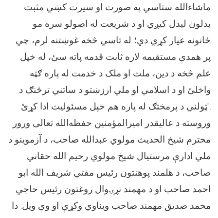
ماشاءالله ستاسي په صورت او سیرت کښي مثبت
بدلون لیدل کیږي او د شریعت له اصولو سره مو
ځانونه عیار کړي دي؛ له تاسي څخه غوښتنه لرم، چي
پر همدې مستقیمه لاره ثابت قدمه پاته سئ، له خپل
علم څخه د دین، ملت او ملک د خدمت له پاره ګټه
واخلئ او د اسلامي او ملي ارزښتو د ساتني ترڅنګ د
ټولني د پرمختګ له پاره هم خپل مسئوليت ادا کړئ".
وروسته د عالیقدر امیرالمؤمنین حفظه‌الله تعالی ورور
محترم شیخ الحدیث مولوي عبدالله صاحب، د آزموینو د
ملي ادارې مرستیال شیخ مولوي رحیم الله حقاني
صاحب، د هلمند پوهنتون رئیس مفتي شریف الله ابو
احمد صاحب او د مهمند نړۍوال روغتون رئیس حاجي
محمد صدیق مهمند صاحب ويناوي وکړې او وې ويل: دا