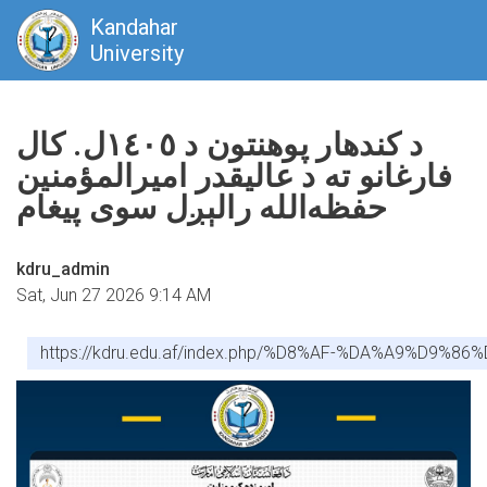
Kandahar
University
Skip
to
د کندهار پوهنتون د ١٤٠٥ل. کال
main
فارغانو ته د عالیقدر امیرالمؤمنین
content
حفظه‌الله رالېږل سوی پيغام
kdru_admin
Sat, Jun 27 2026 9:14 AM
https://kdru.edu.af/index.php/%D8%AF-%DA%