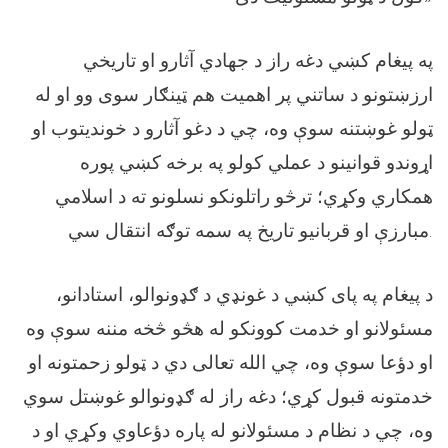
په پیغام کښي دغه راز د جهادي آثارو او تاریخي
ارزښتونو د ساتني پر اهمیت هم ټینګار سوی وو او له
ټولو غوښتنه سوې وه، چي د دغو آثارو د خوندیتوب او
اړوندو قوانینو د عملي کولو په برخه کښي پوره
همکاري وکړي؛ ترڅو راتلونکو نسلونو ته د اسلامي
مبارزې او قربانیو تاریخ په سمه توګه انتقال سي.
د پیغام په پای کښي د غونډي د ګډونوالو، استادانو،
مسئولانو او خدمت کوونکو له هڅو څخه مننه سوې وه
او دؤعا سوې وه، چي الله تعالی دي د ټولو زحمتونه او
خدمتونه قبول کړي؛ دغه راز له ګډونوالو غوښتل سوي
وه، چي د نظام د مسئولانو له پاره دؤعاوي وکړي او د