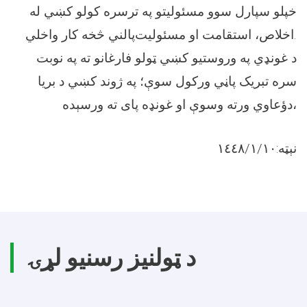
خپلو سپارل سوو مسئولیتو په ترسره کولو کښي له
اخلاص، استقامت او مسئولیت‌پالني څخه کار واخلي.
د غونډي په وروستیو کښي ټولو فارغانو ته په نوبت
سره تبریک پاڼي ورکول سوې؛ په ژوند کښي د بريا
دؤعاوي ورته وسوې او غونډه پاى ته ورسېده،
نېټه:١٤٤٨/١/١٠
د ټولنیز رسنیو لړۍ