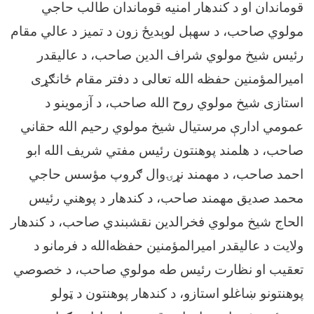
قوماندان او د کندهار امنیه قوماندان طالب حاجي
مولوي صاحب، د سهېل لوېدیځ زون د تمیز د عالي مقام
رئیس شیخ مولوي شراف الدین صاحب، د عالیقدر
امیرالمؤمنین حفظه الله تعالی د دفتر مقام ځانګړی
استازی شیخ مولوي روح الله صاحب، د آزموینو د
عمومي ادارې مرستیال شیخ مولوي رحیم الله حقاني
صاحب، د هلمند پوهنتون رئیس مفتي شریف الله ابو
احمد صاحب، د مهمند نړۍوال ګروپ مؤسس حاجي
محمد صدیق مهمند صاحب، د کندهار د پوهني رئیس
الحاج شیخ مولوي فخرالدین نقشبندي صاحب، د کندهار
ولايت د عالیقدر امیرالمؤمنین حفظه‌الله د فرمانو د
تعقيب او نظارت رئیس طه مولوي صاحب، د خصوصي
پوهنتونو ښاغلو استازو، د کندهار پوهنتون د ټولو