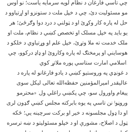
چي تاسي فارغان د نظام لویه سرمایه یاست؛ نو اوس
مو مسئولیت دئ، چي د خپل ملت د ستونزو او اړتیاوو د
حل له پاره کار وکړئ او د ټولني د درد دوا وګرځئ؛ هر
یو باید په خپل مسلک او تخصص کښي د نظام، ملت او
ملک خدمت ته ملا وتړئ، خپل علم او وړتیاوي د خلکو د
هوسایني او پرمختګ له پاره وکاروئ او ډاډ درکوو، چي
اسلامي امارت ستاسي پوره ملاتړ کوي.
د غونډي په وروستیو کښي د يادو فارغانو له پاره د
عالیقدر امیرالمؤمنین حفظه‌الله تعالی ليکل سوی
پیغام واورول سو، چي پکښي راغلي ول: «محترمو
وروڼو! نن تاسي په یوه بابرکته مجلس کښي ګډون لری
او دا ډول مجلسونه د خیر او برکت سرچینه يي؛ ځکه
ټول د اصلاح، مشورې او د خپلو مسئولیتو د ښه ترسره