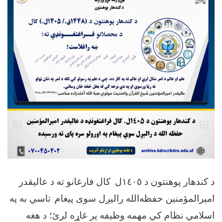
د کندهار پوهنتون د ١٤٠٥ل. کال فارغانو ته د عالیقدر
امیرالمؤمنین حفظه‌الله رالېږل سوی پيغام: تاسي به په
اسلامي نظام کي مهمه وظیفه پر غاړه لرئ؛ د هغه