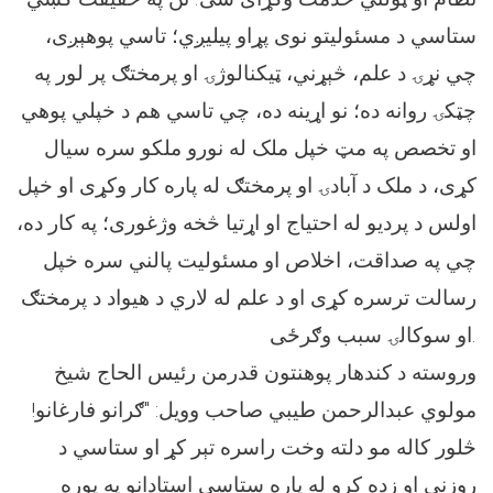
ستاسي د مسئولیتو نوی پړاو پیليږي؛ تاسي پوهېږی،
چي نړۍ د علم، څېړني، ټیکنالوژۍ او پرمختګ پر لور په
چټکۍ روانه ده؛ نو اړینه ده، چي تاسي هم د خپلي پوهي
او تخصص په مټ خپل ملک له نورو ملکو سره سیال
کړی، د ملک د آبادۍ او پرمختګ له پاره کار وکړی او خپل
اولس د پردیو له احتیاج او اړتیا څخه وژغوری؛ په کار ده،
چي په صداقت، اخلاص او مسئولیت ‌پالني سره خپل
رسالت ترسره کړی او د علم له لاري د هیواد د پرمختګ
او سوکالۍ سبب وګرځی.
وروسته د کندهار پوهنتون قدرمن رئیس الحاج شيخ
مولوي عبدالرحمن طیبي صاحب وويل: "ګرانو فارغانو!
څلور کاله مو دلته وخت راسره تېر کړ او ستاسي د
روزني او زده‌ کړو له پاره ستاسي استادانو په پوره