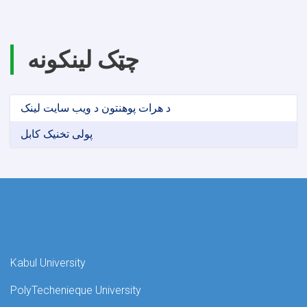
چټک لینکونه
د هرات پوهنتون د ویب سایت لینک
پولی تخنیک کابل
Kabul University
PolyTechenieque University