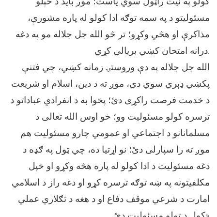
کولو په نیت راټول سوي یاست؛ موږ باید د خپلو
مسئولیتو د په سمه توګه ادا کولو له پاره مشورې،
مذاکرې او هڅي وکړو؛ تر څو الله جل جلاله مو په دغه
درانه امتحان کښي بریالي کړي.
الله جل جلاله په دې وروستۍ زمانه کښي، چي فتنې
پکښي ډېري سوي دي، موږ ته د دین، اسلام او شریعت
د خدمت فرصت راکړی دئ؛ پخوا به د انفرادي عباداتو د
ترسره کولو مسئولیت وو؛ خو اوس الله تعالی د
مسلمانانو د اجتماعي او عمومي چارو مسئولیت هم
موږ ته را سپارلی دئ؛ نو اړتیا ده، چي ټول په ګډه د
دغه مسئولیت د ادا کولو له پاره هڅه وکړو او خپل
مکلفیتونه په ښه توګه ترسره کړو او دغه راز د اسلامي
امارت د شرعي موقف دفاع او د هغه د تګلاري عملي
کول د ټولو مسئولیت دئ»