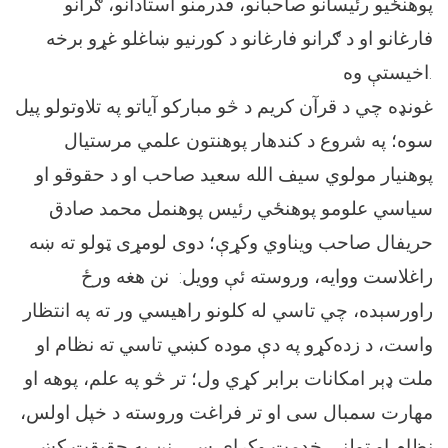
پوهنځیو رئیسانو صاحبانو، قدرمنو استادانو، ګرانو
فارغانو او د ګرانو فارغانو د کورنیو ښاغلو غړو برخه
اخیستې وه.
غونډه چي د قرآن کریم د څو مبارکو آیاتو په تلاوتولو پیل
سوه؛ په شروع د کندهار پوهنتون علمي مرستیال
پوهنیار مولوي سیف الله سعید صاحب او د حقوقو او
سیاسي علومو پوهنځي رئیس پوهنمل محمد صادق
حریفال صاحب ویناوي وکړې؛ دوی لومړی ټولو ته ښه
راغلاست ووایه، وروسته ئې وویل: نن هغه ورځ
راورسېده، چي تاسي له کلونو راهیسي ور ته په انتظار
واست، د زده‌کړو په دې موده کښي تاسي ته نظام او
ملت ډېر امکانات برابر کړي ول؛ تر څو په علم، پوهه او
مهارت سمبال سی او تر فراغت وروسته د خپل اولس،
نظام او ټولني خدمت وکړای سی. نن په حقیقت کښي