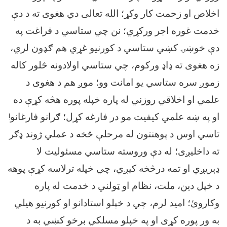
اخلاص او زحمت کار وکړ؛ الله تعالی دي هغوی ته د دې
خدمت غوره اجر ورکړي؛ نن چي ستاسي د فراغت په
دې خوښۍ کښي ستاسي د کورنیو غړي هم ګډون لري،
زه هغوی ته ډاډ ورکوم، چي ستاسي اولادونه څلور کاله
زموږ سره ستاسي يو امانت وو؛ موږ هم د هغوی د
علمي او اخلاقي روزني له پاره خپله پوره هڅه کړې ده
او په ښه علمي کیفيت مو در فارغه کړل؛ ګرانو فارغانو!
تاسي اوس د پوهنتون له مرحلې څخه د عملي ژوند ډګر
ته داخليږى؛ له دې وروسته ستاسي مسئولیت لا
ډېريږي او تمه درڅخه کيږي، چي خپله ترلاسه کړې پوهه
د خپل دین، ملت، نظام او ټولني د خدمت له پاره
وکاروئ؛ اميد لرم، چي د خپلو استادانو او کورنیو هیلي
به ور پوره کړى او په خپلو مسلکي برخو کښي به د