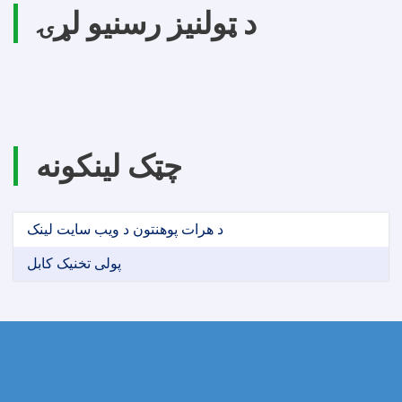
د ټولنیز رسنیو لړۍ
چټک لینکونه
د هرات پوهنتون د ویب سایت لینک
پولی تخنیک کابل