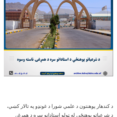
د کندهار پوهنتون د علمي شورا د غونډو په تالار کښي،
د شرعیاتو پوهنځي له ټولو استادانو سره د همږغۍ