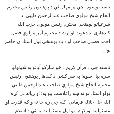
ناسته وسوه، چي پر مهال ئې د پوهنتون رئېس محترم
الحاج شيخ مولوي صاحب عبدالرحمن طیبي، د
شرعیاتو پوهنځي محترم رئېس مولوي حزب الله
کندهارى، د دعوت او ارشاد محترم آمر مولوي فضل
احمد فضلي صاحب او د ياد پوهنځي ټول استادان حاضر
ول.
ناسته چي د قرآن کریم د څو مبارکو آیاتو په تلاوتولو
سره پېل سوه؛ په سر کښي د کندهار پوهنتون رئېس
محترم الحاج شيخ مولوي صاحب عبدالرحمن طیبي
ټولو استادانو ته ښه راغلاست ووایه؛ او زياته ئې کړه:
الله جل جلاله فرمایي؛ کله چي زه چا ته واک، قدرت او
مسئولیت ورکړم؛ نو اول مسئولیت به ئې د اسلام