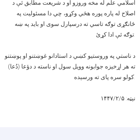
اسلامي علم له مخه وروزو او د شریعت مطابق ئې د
اصلاح له پاره پوره هڅي وکړو، چي دا مسئولیت په
ځانګړی توګه تاسي ته درسپارل سوی او باید په ښه
توګه ئې ادا کړئ.
د ناستي په وروستیو کښي د استادانو غوښتنو او پوښتنو
ته هر اړخیزه جوابونه وویل سول او ناسته د دؤعا (دُعا)
کولو سره پای ته ورسېده.
نېټه: ۱۴۴۷/۲/۵