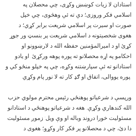
استادان لا زیات کوښښ وکړى، چي محصلان په
اسلامي فکر وروزى؛ دې ته ئې وهڅوى، چي خپل
صورت او سیرت پر اسلامي شريعت برابر کړي؛ د
هغوی شخصیتونه د اسلامي شریعت پر بنسټ ور جوړ
کړئ او د امیرالمؤمنین حفظه الله د لارښوونو او
احکامو په اړه محصلانو ته پوره پوهه ورکړئ. او يادو
استادانو ته ئې سپارښتنه وکړه، چي په خپلو منځو کي و
پوره يووالی، اتفاق او ګډ کار ته لا نور پام وکړي.
ورپسې د شرعیاتو پوهنځي رئېس محترم مولوي حزب
الله کندهاري وکړې. هغه د شرعياتو پوهنځي د استادانو
مسئولیت خورا دروند وباله او وې ویل: زموږ مسئولیت
دا دئ، چي د محصلانو پر فکر کار وکړو؛ هغوی د