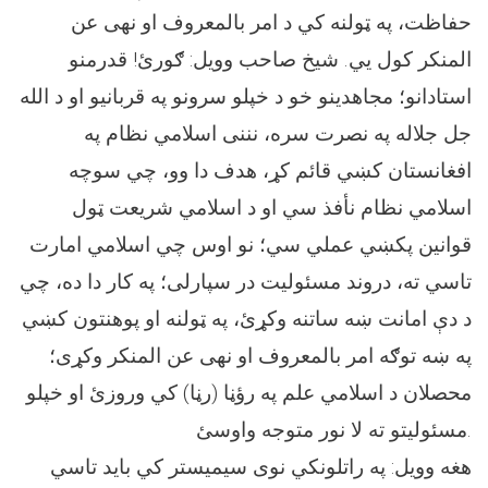
حفاظت، په ټولنه کي د امر بالمعروف او نهی عن
المنکر کول يي. شيخ صاحب وویل: ګورئ! قدرمنو
استادانو؛ مجاهدینو خو د خپلو سرونو په قربانیو او د الله
جل جلاله په نصرت سره، نننی اسلامي نظام په
افغانستان کښي قائم کړ، هدف دا وو، چي سوچه
اسلامي نظام نأفذ سي او د اسلامي شریعت ټول
قوانين پکښي عملي سي؛ نو اوس چي اسلامي امارت
تاسي ته، دروند مسئولیت در سپارلی؛ په کار دا ده، چي
د دې امانت ښه ساتنه وکړئ، په ټولنه او پوهنتون کښي
په ښه توګه امر بالمعروف او نهی عن المنکر وکړى؛
محصلان د اسلامي علم په رؤڼا (رڼا) کي وروزئ او خپلو
مسئولیتو ته لا نور متوجه واوسئ.
هغه وویل: په راتلونکي نوی سيميستر کي باید تاسي