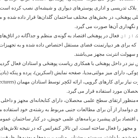
بلاک تدریسی و اداری پوسترهای دیواری و شیشه‌ای نصب کرده است. ع
ی پوهنځی، در بخش‌های مختلف ساختمان گلدان‌ها قرار داده شده و مط
 نگهداری آن‌ها صورت می
‌گیرد
.
 از ان
فعال در پوهنځی اقتصاد به
‌گونه‌ی منظم و جداگانه در اتاق‌ه
د که برای هر دیپارتمنت فضای مستقل اختصاص داده شده و به تجهیزات
و سهولت انترنت مجهز می‌باشند
.
س نیز در داخل پوهنځی با همکاری ریاست پوهنځی و استادان فعال گردی
چوکی، دارای میز مولتی‌مدیا، صفحه نمایش (اسکرین)، پرده و پنکه (بادپک
رت نیاز برای کارهای گروپی، ارائه لکچر توسط استادان مهمان
cturers)
حصلان مورد استفاده قرار می
‌گیرد
.
‌منظور ارتقای سطح علمی محصلان، دارای کتابخانه‌ای مجهز و داخلی 
ی دوامدار از آن برای مطالعات جنبی مربوط به رشته‌ی خود استفاده می
 اقتصاد برای پیشبرد برنامه‌های علمی خویش، در کنار ساختمان عموم
 و مجهز را فعال ساخته است. این تالار کنفرانس که در نتیجه تلاش‌های ز
ده شده، با داشتن سیستم روشنایی مناسب، پرده‌ها و پودیم‌ها، ظرفیت