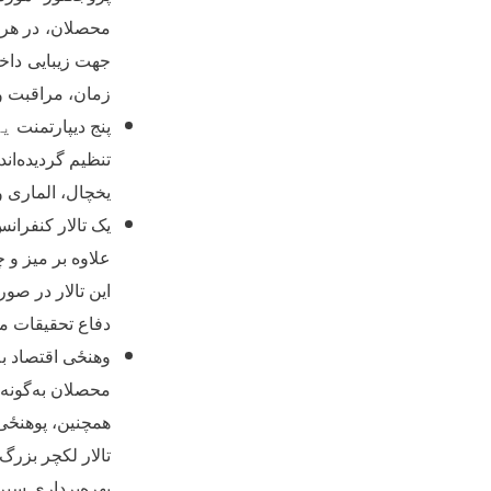
محصلان، در هر 
جهت زیبایی داخل
زمان، مراقبت و
پنج دیپارتمنت
یک
تنظیم گردیده‌ان
یخچال، الماری 
یک تالار کنفران
علاوه بر میز و 
این تالار در صو
دفاع تحقیقات م
وهنځی اقتصاد به
محصلان به‌گونه‌
همچنین، پوهنځی
تالار لکچر بزرگ
بهره‌برداری سپر