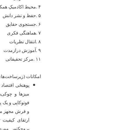
۴
.
محیط اکادمیکِ همکا
۵
.
حفظ و نشر دانش
۶
.
جستجوی حقایق
۷
.
هماهنگی فکری
۸
.
انتقال نظریات
۹
.
آموزش درازمدت
۱۱
.
مرکز تحقیقاتی
امکانات (زیرساخت‌های
پوهنځی اقتصاد 
میزها و چوکی‌ه
فوتوکاپی و یک پا
و فرش مجهز می‌
ارتقای کیفیت 
پروجکتور مورد