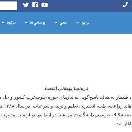
Search
در باره
علمی
پوهنځی ها
مرکزها
Skip
to
main
content
تاریخچهٔ پوهنځی اقتصاد
ه قندهار به هدف پاسخ‌گویی به نیازهای حوزه جنوب‌غرب کشور و حل
های زراعت، طب، انجنیری، تعلیم و تربیه و شرعیات، در سال
۱۳۸۸
هج
به تشکیلات رسمی دانشگاه شامل شد. در ابتدا تنها دیپارتمنت مدیریت 
آغاز شد
.