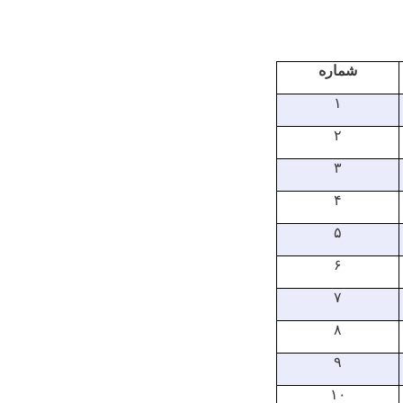
شماره
۱
۲
۳
۴
۵
۶
۷
۸
۹
۱۰