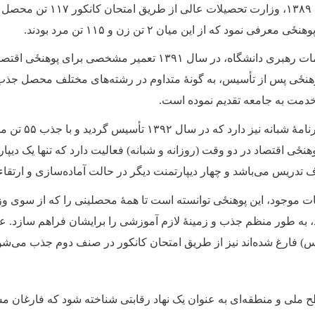
۱۳۸۹
، وزارت تحصیلات عالی از طریق امتحان کانکور
۱۱۷
تن محصل را
پوهنځی معرفی نمود که از این میان
۲
تن زن و
۱۱۵
تن مرد بودند
.
حمات رهبری دانشگاه، در سال
۱۳۹۱
تعمیر مشخصی برای پوهنځی اقتصاد
پوهنځی پس از تأسیس، به گونهٔ متداوم در رشته‌های مختلف محصل جذب 
خدمت به جامعه تقدیم نموده است
.
نامهٔ شبانه نیز دارد که در سال
۱۳۹۲
تأسیس گردید و با جذب
۵۵
تن مح
هنځی اقتصاد در دو وقت (روزانه و شبانه) فعالیت دارد که تنها یک دیپا
تدریس می‌باشد و چهار دیپارتمنت دیگر در حالت آماده‌سازی و ارتقاء
نات موجود، این پوهنځی توانسته است تا همهٔ محصلینی را که از سوی 
 به طور منظم جذب و زمینهٔ لازم آموزشی را برایشان فراهم سازد. عل
) فارغ شده‌اند نیز از طریق امتحان کانکور در صنف دوم جذب می‌شو
 ملی و منطقه‌ای به عنوان یک نهاد رقابتی شناخته شود که فارغان 