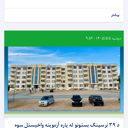
بیشتر
دوشنبه ۱۴۰۵/۵/۵ - ۹:۵۴
د ۳۹ نرسینګ بستونو له پاره آزموینه واخیستل سوه