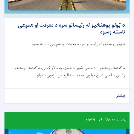
د ټولو پوهنځيو له رئیسانو سره د معرفت او همږغۍ
ناسته وسوه
د ټولو پوهنځيو له رئیسانو سره د معرفت او همږغۍ ناسته وسوه
د کندهار پوهنتون د علمي شورا د غونډو په تالار کښي، د کندهار پوهنتون
رئيس ښاغلي شيخ مولوي محمد عبدالرحمن غزنوي د ټولو. . .
بیشتر
یکشنبه ۱۴۰۵/۵/۱۱ - ۱۵:۲۹