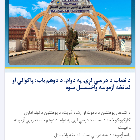
د نصاب د درسي لړۍ په دوام، د دوهم باب: پاکوالي او
لمانځه آزموینه واخیستل سوه
د کندهار پوهنتون د دعوت او ارشاد آمریت، د پوهنتون د ټولو اداري
کارکوونکو څخه د نصاب د درسي لړۍ په دوام، د دوهم باب تحریري آزموینه
واخیسته.
یاده آزموینه د هغه درسي نصاب له مخه واخیستل. . .