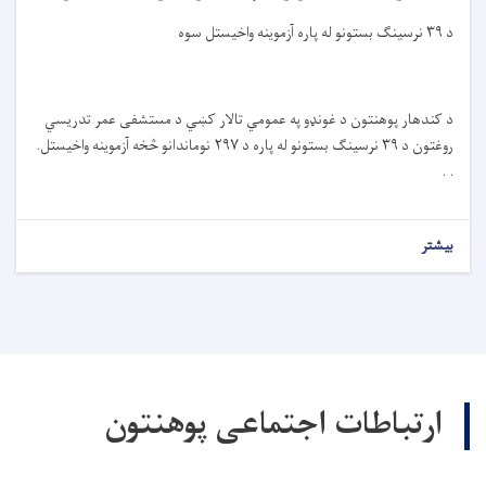
د ۳۹ نرسینګ بستونو له پاره آزموینه واخیستل سوه
د کندهار پوهنتون د غونډو په عمومي تالار کښي د مستشفی عمر تدریسي
روغتون د ۳۹ نرسینګ بستونو له پاره د ۲۹۷ نوماندانو څخه آزموینه واخیستل.
. .
بیشتر
ارتباطات اجتماعی پوهنتون