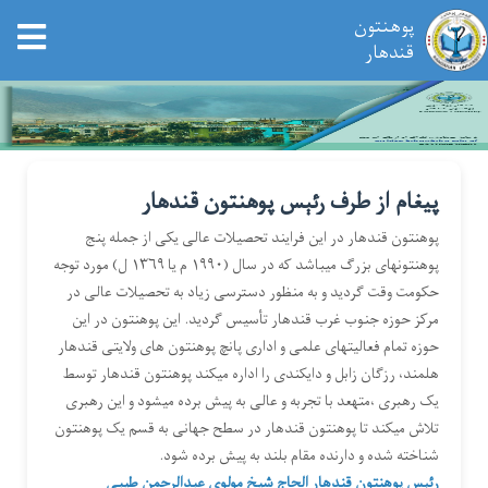
پوهنتون
tion
قندهار
Skip
to
main
content
پیغام از طرف رئېس پوهنتون قندهار
پوهنتون قندهار در این فرایند تحصیلات عالی یکی از جمله پنج
پوهنتونهای بزرگ میباشد که در سال (۱۹۹۰ م یا ۱۳۶۹ ل) مورد توجه
حکومت وقت گردید و به منظور دسترسی زیاد به تحصیلات عالی در
مرکز حوزه جنوب غرب قندهار تأسیس گردید. این پوهنتون در این
حوزه تمام فعالیتهای علمی و اداری پانچ پوهنتون های ولایتی قندهار
هلمند، رزگان زابل و دایکندی را اداره میکند پوهنتون قندهار توسط
یک رهبری ،متهعد با تجربه و عالی به پیش برده میشود و این رهبری
تلاش میکند تا پوهنتون قندهار در سطح جهانی به قسم یک پوهنتون
شناخته شده و دارنده مقام بلند به پیش برده شود.
رئېس پوهنتون قندهار الحاج شیخ مولوي عبدالرحمن طيبي