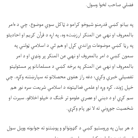
فضلي صاحب لخوا وسول.
په بیانو کښي قدرمنو شیوخو کرامو د ټاکل سوي موضوع، چي د «امر
بالمعروف او نهي عن المنکر ارزښت» وه، په اړه د قرآن کریم او احادیثو
په رڼا کښي موضوعات وړاندي کړل او هم ئې د اسلامي ټولني په
سمون کښي د امر بالمعروف او نهي عن المنکر پر ونډي او د امر
بالمعروف او نهي عن المنکر په برخه کښي د مسلمانانو پر مسئولیتو
تفصیلي خبري وکړې؛ دغه راز هغوی محصلانو ته سپارښتنه وکړه، چي
خپل ژوند، کړه‌ وړه او علمي فعالیتونه د اسلامي شریعت سره نور هم
سم کړي او د دیني او عصري علومو تر څنګ د خپلو اخلاقو، سیرت او
شخصیت جوړوني ته لا نور پام وکړي.
د هر بيان په وروستيو کښي د ګډونوالو و پوښتنو ته جوابونه وويل سول