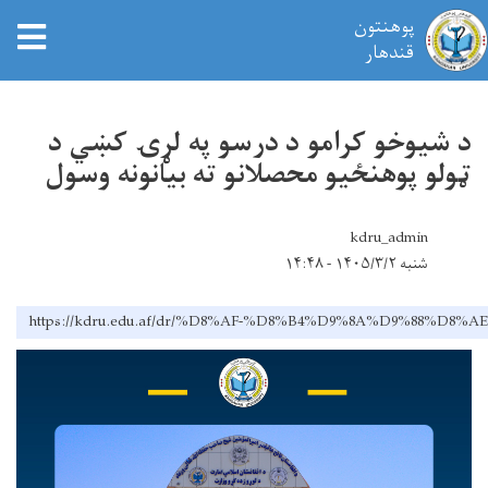
پوهنتون
tion
قندهار
Skip
to
د شيوخو کرامو د درسو په لړۍ کښي د
main
ټولو پوهنځیو محصلانو ته بیانونه وسول
content
kdru_admin
شنبه ۱۴۰۵/۳/۲ - ۱۴:۴۸
https://kdru.edu.af/dr/%D8%AF-%D8%B4%D9%8A%D9%8