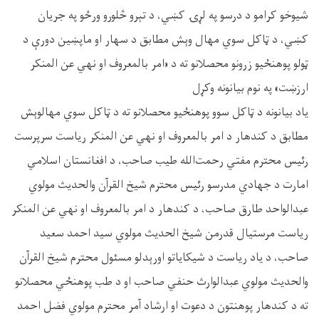
شیوخو کرامو د درسو په لړۍ کښي، د تېرو څلورو ورځو په جریان
کښي، د ټاکل سوي مهال ‌وېش مطابق د سهار او ماپښین دورې د
ټولو پوهنځیو زرونو محصلانو ته د «امر بالمعروف او نهي عن المنکر
ارزښت» په نوم بیانونه وکړل
ياد بیانونه د ټاکل سوو پوهنځیو محصلانو ته د ټاکل سوي مهالوېش
مطابق د کندهار د امر بالمعروف او نهي عن المنکر ریاست سرپرست
رئیس محترم مفتي رحمت‌الله طیب صاحب، د افغانستان اسلامي
امارت د جهادي مدرسو رئیس محترم شیخ القرآن والحديث مولوي
عبدالواحد طارق صاحب، د کندهار د امر بالمعروف او نهي عن المنکر
ریاست مرستیال قدرمن شیخ ‌الحدیث مولوي سید احمد سعید
صاحب، د یاد ریاست د شيکایاتو اورېدلو مسئول محترم شیخ القرآن
والحدیث مولوي عبدالوارث حنفي صاحب او د طب پوهنځي محصلانو
ته د کندهار پوهنتون د دعوت او ارشاد آمر محترم مولوي فضل احمد