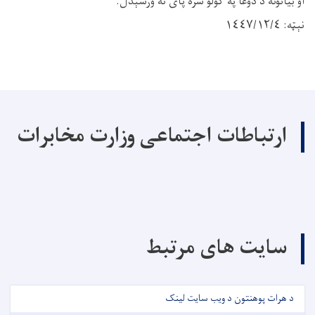
او بيانونه د دؤعا په کولو سره پاى ته ورسېدل.
نېټه: ١٤٤٧/١٢/٤
ارتباطات اجتماعی وزارت مخابرات
سایت های مرتبط
د هرات پوهنتون د ویب سایت لینک