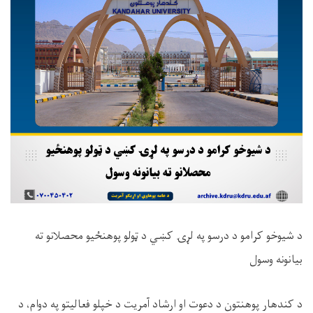
د شيوخو کرامو د درسو په لړۍ کښي د ټولو پوهنځیو محصلانو ته
بیانونه وسول
د کندهار پوهنتون د دعوت او ارشاد آمریت د خپلو فعالیتو په دوام، د