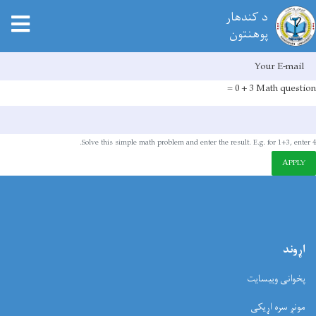
د کندهار
tion
پوهنتون
E-mai
اصلي
منځپانګه
3 + 0 =
Math question
دانګل
Solve this simple math problem and enter the result. E.g. for 1+3, enter 4.
APPLY
اړوند
پخوانی ویبسایت
مونږ سره اړیکی