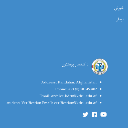
څېړني
نوملړ
د کندهار پوهنتون
Address:
Kandahar, Afghanistan
Phone:
+93 (0) 70 0450402
Email:
archive.kdru@kdru.edu.af
students Verification Email:
verification@kdru.edu.af